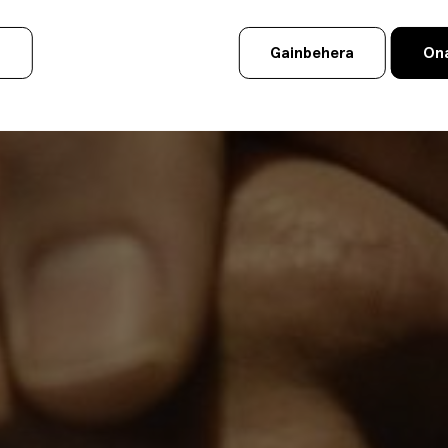
u
Gainbehera
Ona