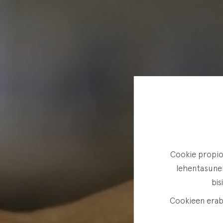
Cookie propioa
lehentasunek
bis
Cookieen erabi