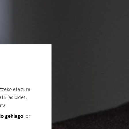
rtzeko eta zure
ik (adibidez,
uta.
io gehiago
lor