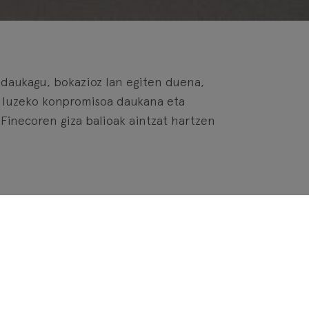
 daukagu, bokazioz lan egiten duena,
 luzeko konpromisoa daukana eta
Finecoren giza balioak aintzat hartzen
orako esperientzia eta
sioa ezagutzan