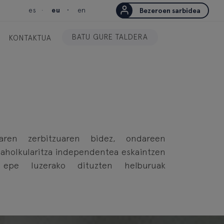
es
eu
en
Bezeroen sarbidea
BATU GURE TALDERA
KONTAKTUA
aren zerbitzuaren bidez, ondareen
aholkularitza independentea eskaintzen
 epe luzerako dituzten helburuak
.