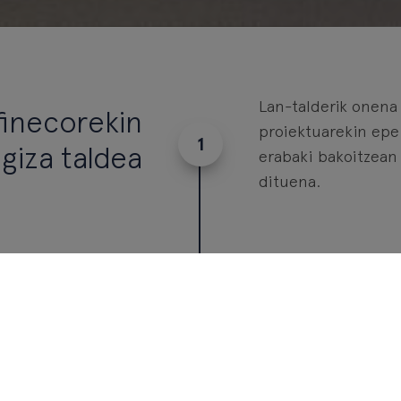
Lan-talderik onena
finecorekin
proiektuarekin epe
giza taldea
erabaki bakoitzean 
dituena.
40 urtetik g
, banku pribatuaren
inbert
tzaren beharrizanei
uak, eta etengabeko