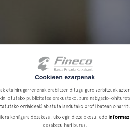
Cookieen ezarpenak
k eta hirugarrenenak erabiltzen ditugu gure zerbitzuak azte
in lotutako publizitatea erakusteko, zure nabigazio-ohituretat
itatutako orrialdeak) abiatuta landutako profil batean oinarrit
informaz
lera konfigura dezakezu, uko egin diezaiokezu, edo
dezakezu hari buruz.