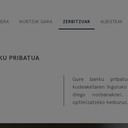
IERA
NORTZUK GARA
ZERBITZUAK
ALBISTEAK
KU PRIBATUA
Gure banku pribatu
kudeaketaren inguruko 
diegu norbanakoei,
optimizatzeko helburuz