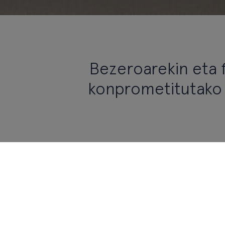
Bezeroarekin eta 
konprometitutako 
Kudeatzaile-talderik onena daukagu
aukera onenetan eta bezero bakoi
erantzuteko metodologietan adit