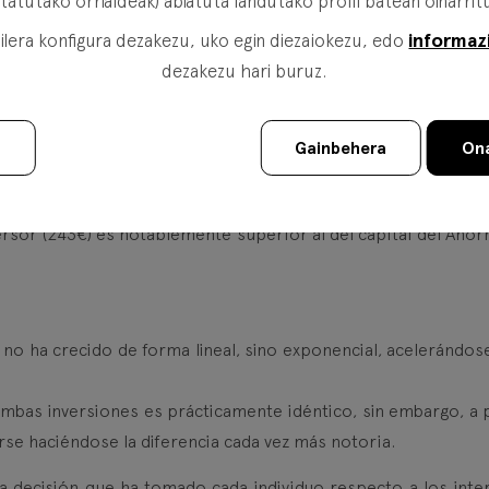
itatutako orrialdeak) abiatuta landutako profil batean oinarrit
informaz
lera konfigura dezakezu, uko egin diezaiokezu, edo
dezakezu hari buruz.
u
Gainbehera
Ona
nversor (243€) es notablemente superior al del capital del Aho
r no ha crecido de forma lineal, sino exponencial, acelerándos
mbas inversiones es prácticamente idéntico, sin embargo, a p
rse haciéndose la diferencia cada vez más notoria.
 decisión que ha tomado cada individuo respecto a los inte