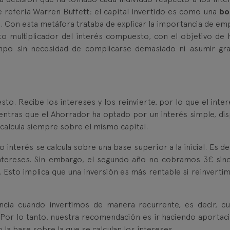
 refería Warren Buffett: el capital invertido es como una
bo
. Con esta metáfora trataba de explicar la importancia de em
cto multiplicador del interés compuesto, con el objetivo de 
iempo sin necesidad de complicarse demasiado ni asumir gr
o. Recibe los intereses y los reinvierte, por lo que el inter
Mientras que el Ahorrador ha optado por un interés simple, di
e calcula siempre sobre el mismo capital.
interés se calcula sobre una base superior a la inicial. Es dec
tereses. Sin embargo, el segundo año no cobramos 3€ sin
Esto implica que una inversión es más rentable si reinvertim
encia cuando invertimos de manera recurrente, es decir, c
. Por lo tanto, nuestra recomendación es ir haciendo aportac
 la base sobre la que se calculan los intereses.