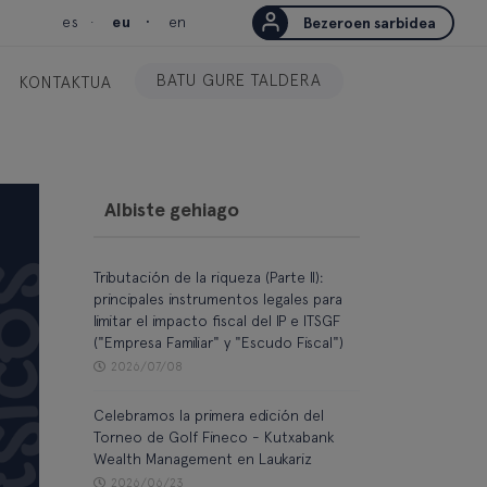
es
eu
en
Bezeroen sarbidea
BATU GURE TALDERA
KONTAKTUA
Albiste gehiago
Tributación de la riqueza (Parte II):
principales instrumentos legales para
limitar el impacto fiscal del IP e ITSGF
("Empresa Familiar" y "Escudo Fiscal")
2026/07/08
Celebramos la primera edición del
Torneo de Golf Fineco - Kutxabank
Wealth Management en Laukariz
2026/06/23