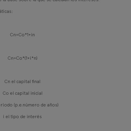
ticas:
Cn=Co*1+in
Cn=Co*(1+i*n)
Cn el capital final
Co el capital inicial
eriodo (p.e.número de años)
i el tipo de interés