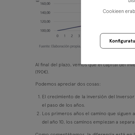
bis
Cookieen erabi
Konfigurat
Al final del plazo, vemos que el capital del I
(190€).
Podemos apreciar dos cosas:
El crecimiento de la inversión del Inverso
el paso de los años.
Los primeros años el camino que siguen a
del año 10, los caminos empiezan a separa
Como comentábamos, la diferencia está en la