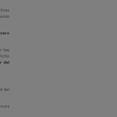
tivas
uando
inero
e hay
 Dicho
r del
d del
reses