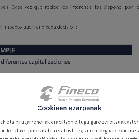
eses. Cada vez que recibe los intereses, los dispone, por l
el impacto que tiene cada decisión:
Cookieen ezarpenak
k eta hirugarrenenak erabiltzen ditugu gure zerbitzuak azte
in lotutako publizitatea erakusteko, zure nabigazio-ohituretat