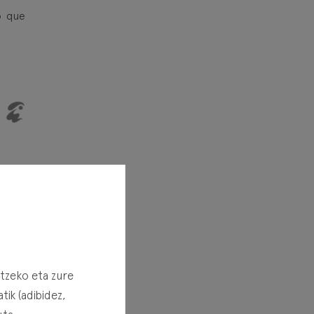
o que
rtzeko eta zure
ik (adibidez,