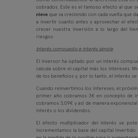
cobrados. Este es el famoso efecto al que se
nieve
que va creciendo con cada vuelta que da
a invertir cuanto antes y aprovechar el efe
crecer nuestra inversión a lo largo del t
riesgos.
Interés compuesto e interés simple
El Inversor ha optado por un interés compuest
calcula sobre el capital más los intereses. 
de los beneficios y, por lo tanto, el interés s
Cuando reinvertimos los intereses, el próximo 
primer año cobramos 3€ en concepto de in
cobramos 3,09€ y así de manera exponencial. 
interés o los dividendos.
El efecto multiplicador del interés se pot
incrementamos la base del capital invertido
en la medida de lo posible para ir aumentando