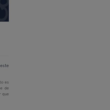
 este
to es
ce de
r que