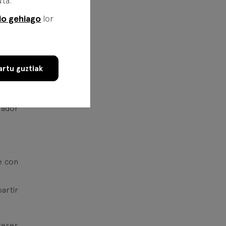
uta.
io gehiago
lor
rtu guztiak
rrador
e con
artir
reses