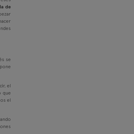
la de
pezar
hacer
andes
és se
spone
ir, el
o que
os el
uando
iones