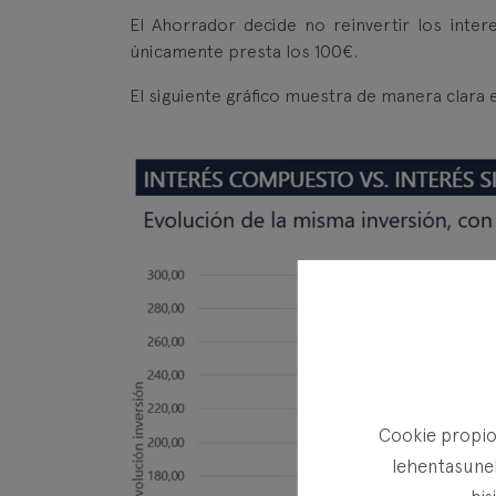
El Ahorrador decide no reinvertir los inter
únicamente presta los 100€.
El siguiente gráfico muestra de manera clara 
Cookie propioa
lehentasunek