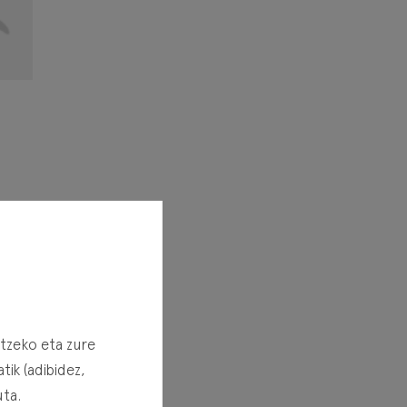
nados
ca la
rtzeko eta zure
stros
ik (adibidez,
, han
uta.
ineco