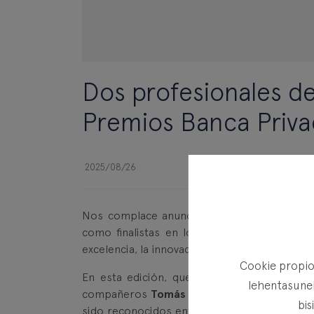
Dos profesionales de 
Premios Banca Priva
2025/08/26
Nos complace anunciar que dos representan
como finalistas en los
V Premios Banca Pr
excelencia, la innovación y las mejores prácti
Cookie propioa
En esta edición, que ha contado con más d
lehentasunek
compañeros
Tomás Sarramayor Merino
, Di
bis
sido reconocidos entre los seis finalistas de