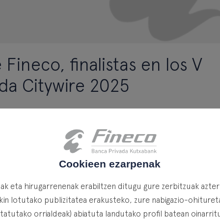
Fineco, finalistas en los V
da Citywire 2025
tes de Fineco Banca Privada Kutxabank han sido seleccio
Cookieen ezarpenak
ivada Citywire España 2025
, un reconocimiento que desta
cas en la gestión de grandes patrimonios.
k eta hirugarrenenak erabiltzen ditugu gure zerbitzuak azte
e 175 nominaciones y 4.000 votos en su fase online, nue
in lotutako publizitatea erakusteko, zure nabigazio-ohituretat
rector de Andalucía, y
Javier Suárez García
, Director de Madrid
itatutako orrialdeak) abiatuta landutako profil batean oinarrit
 sus respectivas categorías, consolidando así la posición de F