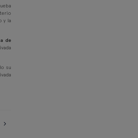
rueba
terio
 y la
ca de
ivada
lo su
ivada