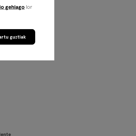
io gehiago
lor
s que
ha)
.
rtu guztiak
iente