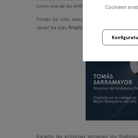
como una de las entidades de referencia en el
Cookieen erabi
finalis
Tomás ha sido seleccionado como
finalista en la categoría co
Javier ha sido
Konfigurat
Durante las próximas semanas, los finalist