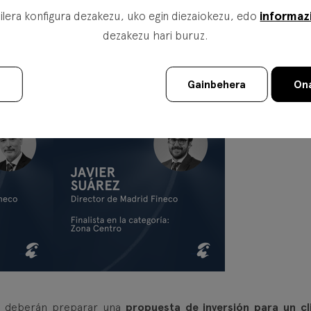
 sector.
informaz
lera konfigura dezakezu, uko egin diezaiokezu, edo
dezakezu hari buruz.
ta en la categoría de Mejor Banquero del Año
, mientra
rrespondiente a la Zona Centro
(Madrid y Castilla-La Manc
u
Gainbehera
Ona
as deberán preparar una
propuesta de inversión para un cl