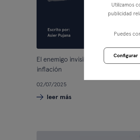
Utilizamos c
publicidad rel
Puedes conf
Configurar
El enemigo invisible de los ahorros: 
inflación
02/07/2025
leer más