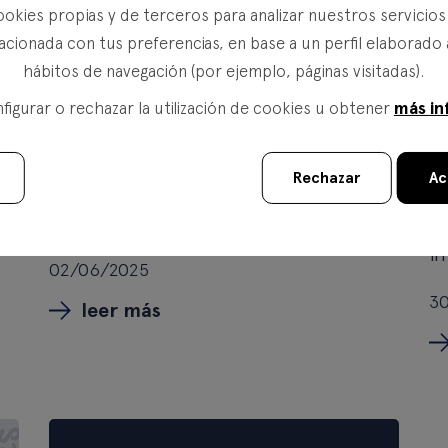
ookies propias y de terceros para analizar nuestros servicio
acionada con tus preferencias, en base a un perfil elaborado 
hábitos de navegación (por ejemplo, páginas visitadas).
más in
igurar o rechazar la utilización de cookies u obtener
Rechazar
Ac
la
La historia de la psicología del
L
inversor
h
in
02/06/2025
3
leer más