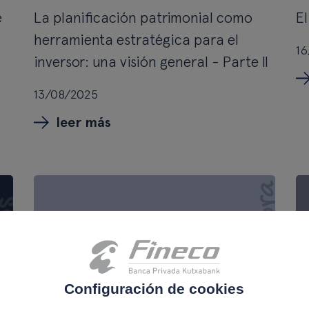
e
La planificación patrimonial como
El
herramienta estratégica para el
16
inversor: una visión general - Parte II
13/08/2025
leer más
Configuración de cookies