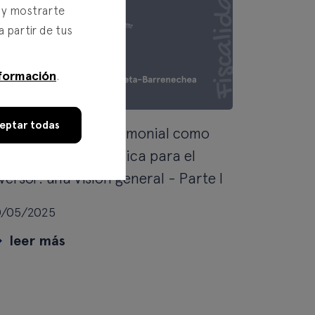
s y mostrarte
a partir de tus
formación
.
eptar todas
a planificación patrimonial como
erramienta estratégica para el
versor: una visión general - Parte I
0/05/2025
leer más