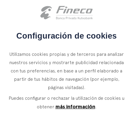
Acceso clientes
es
eus
en
INICIO
Configuración de cookies
QUIÉNES SOMOS
Utilizamos cookies propias y de terceros para analizar
SERVICIOS
nuestros servicios y mostrarte publicidad relacionada
con tus preferencias, en base a un perfil elaborado a
WEALTH MANAGEMENT
NOTICIAS
partir de tus hábitos de navegación (por ejemplo,
Banca Privada
CONTACTO
páginas visitadas).
Actualidad
Family Office
Puedes configurar o rechazar la utilización de cookies u
ÚNETE A NUESTRO EQUIPO
Finacademia
Servicios de Valor
más información
obtener
.
ACCESO CLIENTES
ASSET
MANAGEMENT