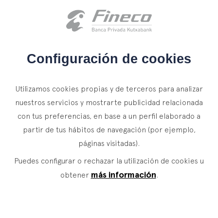
Acceso clientes
es
eus
en
INICIO
Configuración de cookies
QUIÉNES SOMOS
Utilizamos cookies propias y de terceros para analizar
SERVICIOS
nuestros servicios y mostrarte publicidad relacionada
con tus preferencias, en base a un perfil elaborado a
WEALTH MANAGEMENT
NOTICIAS
partir de tus hábitos de navegación (por ejemplo,
Banca Privada
CONTACTO
páginas visitadas).
Actualidad
Family Office
Puedes configurar o rechazar la utilización de cookies u
ÚNETE A NUESTRO EQUIPO
Finacademia
Servicios de Valor
más información
obtener
.
ACCESO CLIENTES
ASSET
MANAGEMENT