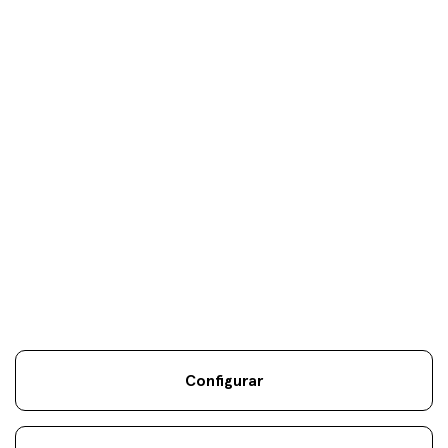
Tus objetivos son
nuestros
únicos
objetivos.
Configurar
Información Legal
Sostenibilidad
Mapa Web
Aviso
.
.
.
legal
Cookies
.