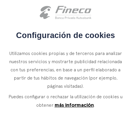
Acceso clientes
es
eus
en
INICIO
Configuración de cookies
QUIÉNES SOMOS
NOTICIAS
Utilizamos cookies propias y de terceros para analizar
SERVICIOS
nuestros servicios y mostrarte publicidad relacionada
Un lugar donde el esfuerzo
con tus preferencias, en base a un perfil elaborado a
WEALTH MANAGEMENT
NOTICIAS
partir de tus hábitos de navegación (por ejemplo,
significa avanzar
Banca Privada
CONTACTO
páginas visitadas).
Actualidad
Family Office
Jornadas de formación, relaciones con
Puedes configurar o rechazar la utilización de cookies u
ÚNETE A NUESTRO EQUIPO
Finacademia
instituciones educativas, sociales y culturales,
Servicios de Valor
más información
obtener
.
contactos con expertos globales, foros de
innovación, encuentros con clientes, etc. Multitud
ASSET
MANAGEMENT
ACCESO CLIENTES
de ocasiones para aprender y compartir.