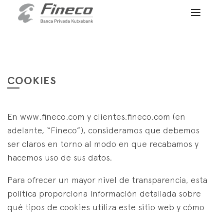
Acceso clientes
es
eus
en
INICIO
QUIÉNES SOMOS
COOKIES
SERVICIOS
En www.fineco.com y clientes.fineco.com (en
WEALTH MANAGEMENT
NOTICIAS
adelante, “Fineco”), consideramos que debemos
Banca Privada
CONTACTO
ser claros en torno al modo en que recabamos y
Actualidad
Family Office
hacemos uso de sus datos.
ÚNETE A NUESTRO EQUIPO
Finacademia
Servicios de Valor
Para ofrecer un mayor nivel de transparencia, esta
política proporciona información detallada sobre
ACCESO CLIENTES
ASSET
MANAGEMENT
qué tipos de cookies utiliza este sitio web y cómo