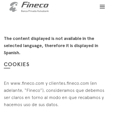
Client access
es
eus
en
HOME
WHO WE ARE
The content displayed is not available in the
selected language, therefore it is displayed in
SERVICES
Spanish.
WEALTH MANAGEMENT
NEWS
COOKIES
Private Banking
CONTACT
News
Family Office
En www.fineco.com y clientes.fineco.com (en
JOIN OUR TEAM
Finacademy
adelante, “Fineco”), consideramos que debemos
Value Services
ser claros en torno al modo en que recabamos y
CLIENT ACCESS
ASSET
MANAGEMENT
hacemos uso de sus datos.